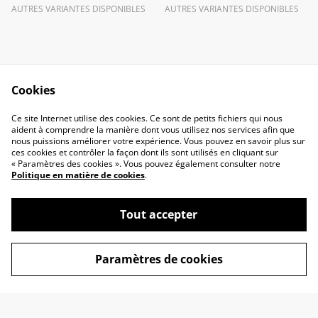
AUTRES VARIANTES DISPONIBLES
AUTRES VARIANTES DISPONIBLES
Cookies
Ce site Internet utilise des cookies. Ce sont de petits fichiers qui nous
Contact
Conditions Générales
aident à comprendre la manière dont vous utilisez nos services afin que
Politique de
Politique de cookies
nous puissions améliorer votre expérience. Vous pouvez en savoir plus sur
confidentialité
ces cookies et contrôler la façon dont ils sont utilisés en cliquant sur
« Paramètres des cookies ». Vous pouvez également consulter notre
Politique en matière de cookies
.
Tout accepter
CLARTÉ NOMADE - Lampes nomades et
©
2026
Paramètres de cookies
lanternes rechargeables haut de gamme
powered by