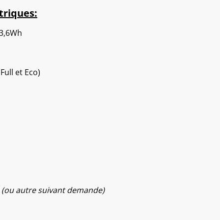
triques:
33,6Wh
ull et Eco)
h
(ou autre suivant demande)