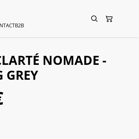
NTACT
B2B
CLARTÉ NOMADE -
 GREY
€