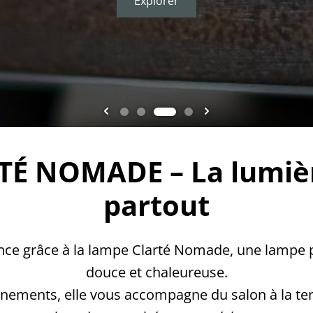
Explorer
Explorer
Explorer
É NOMADE – La lumièr
partout
ce grâce à la lampe Clarté Nomade, une lampe po
douce et chaleureuse.
nnements, elle vous accompagne du salon à la t