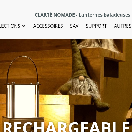
CLARTÉ NOMADE - Lanternes baladeuses
LECTIONS
ACCESSOIRES
SAV
SUPPORT
AUTRES
NDOOR / OUTDO
MADE IN BELGIU
RECHARGEABLE
ANYWHERE
UNIQUE
STYLE