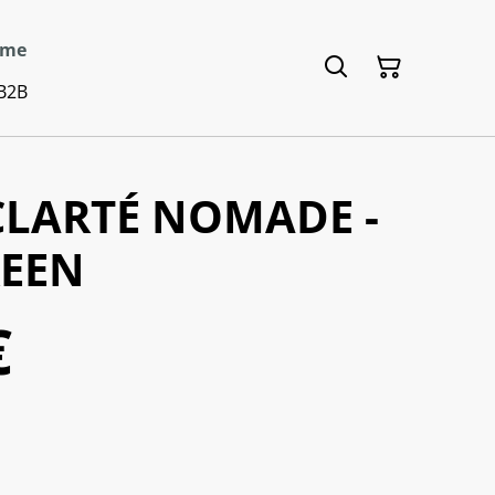
mme
B2B
CLARTÉ NOMADE -
REEN
€