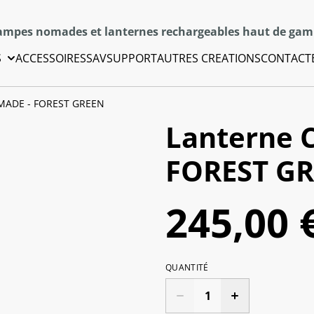
mpes nomades et lanternes rechargeables haut de ga
S
ACCESSOIRES
SAV
SUPPORT
AUTRES CREATIONS
CONTACT
MADE - FOREST GREEN
Lanterne 
FOREST G
245,00 
QUANTITÉ