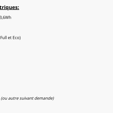
triques:
33,6Wh
ull et Eco)
h
(ou autre suivant demande)