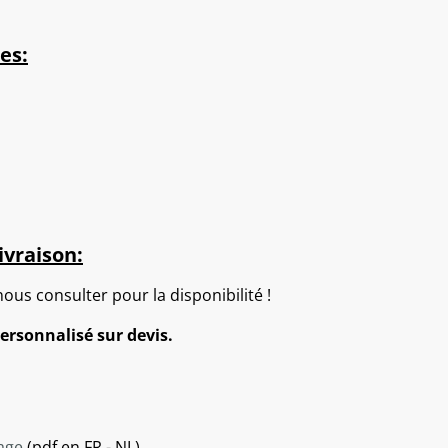
es:
ivraison:
nous consulter pour la disponibilité !
ersonnalisé sur devis.
sage
(pdf en FR - NL)