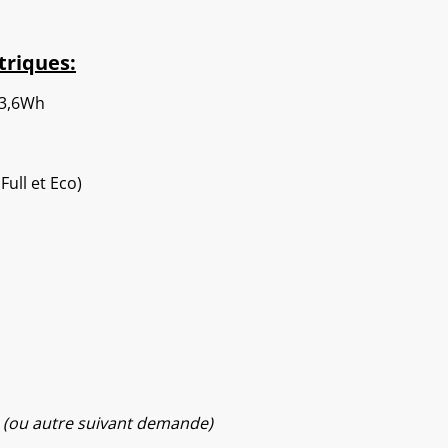
triques:
33,6Wh
ull et Eco)
h
(ou autre suivant demande)