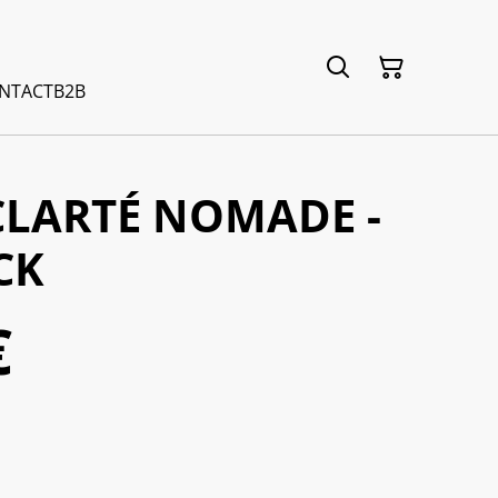
NTACT
B2B
CLARTÉ NOMADE -
CK
€