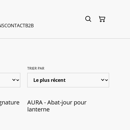
NS
CONTACT
B2B
TRIER PAR
gnature
AURA - Abat-jour pour
lanterne